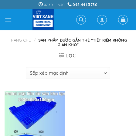
Skip
07:30 - 16:30 |
098.441.3730
to
content
TRANG CHỦ
/
SẢN PHẨM ĐƯỢC GẮN THẺ “TIẾT KIỆM KHÔNG
GIAN KHO”
LỌC