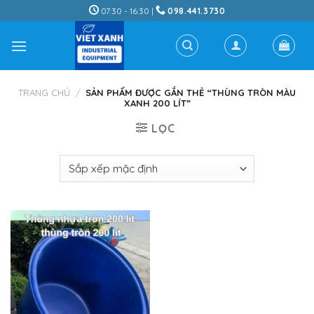
Skip
07:30 - 16:30 |
098.441.3730
to
content
TRANG CHỦ
/
SẢN PHẨM ĐƯỢC GẮN THẺ “THÙNG TRÒN MÀU
XANH 200 LÍT”
LỌC