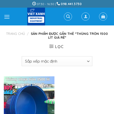
Skip
07:30 - 16:30 |
098.441.3730
to
content
TRANG CHỦ
/
SẢN PHẨM ĐƯỢC GẮN THẺ “THÙNG TRÒN 1500
LÍT GIÁ RẺ”
LỌC