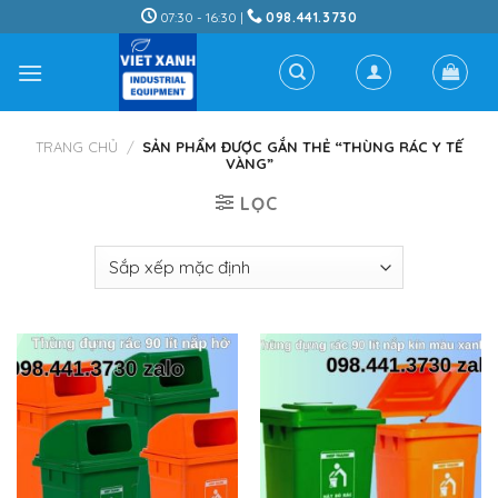
Skip
07:30 - 16:30 |
098.441.3730
to
content
TRANG CHỦ
/
SẢN PHẨM ĐƯỢC GẮN THẺ “THÙNG RÁC Y TẾ
VÀNG”
LỌC