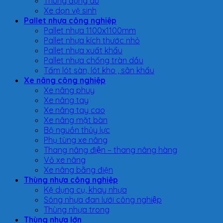
Thùng đựng dù
Xe dọn vệ sinh
Pallet nhựa công nghiệp
Pallet nhựa 1100x1100mm
Pallet nhựa kích thước nhỏ
Pallet nhựa xuất khẩu
Pallet nhựa chống tràn dầu
Tấm lót sàn, lót kho , sân khấu
Xe nâng công nghiệp
Xe nâng phuy
Xe nâng tay
Xe nâng tay cao
Xe nâng mặt bàn
Bộ nguồn thủy lực
Phụ tùng xe nâng
Thang nâng điện – thang nâng hàng
Vỏ xe nâng
Xe nâng bằng điện
Thùng nhựa công nghiệp
Kệ dụng cụ, khay nhựa
Sóng nhựa đan lưới công nghiệp
Thùng nhựa trong
Thùng nhựa lớn