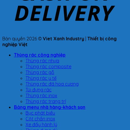
Bản quyền 2026 ©
Viet Xanh Industry
|
Thiết bị công
nghiệp Việt
Thùng rác công nghiệp
Thùng rác nhựa
Thùng rác composite
Thùng rác gỗ
Thùng rác y tế
Thùng rác đá hoa cương
Túi đựng rác
Thùng rác inox
Thùng rác trang trí
Bảng menu nhà hàng-khách sạn
Bục phát biểu
Cột chắn inox
Xe đẩy hành lý