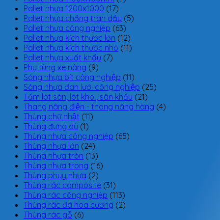
Pallet nhựa 1200x1000
(17)
Pallet nhựa chống tràn dầu
(5)
Pallet nhựa công nghiệp
(63)
Pallet nhựa kích thước lớn
(12)
Pallet nhựa kích thước nhỏ
(11)
Pallet nhựa xuất khẩu
(7)
Phụ tùng xe nâng
(9)
Sóng nhựa bít công nghiệp
(11)
Sóng nhựa đan lưới công nghiệp
(25)
Tấm lót sàn, lót kho , sân khấu
(21)
Thang nâng điện - thang nâng hàng
(4)
Thùng chữ nhật
(11)
Thùng đựng dù
(1)
Thùng nhựa công nghiệp
(65)
Thùng nhựa lớn
(24)
Thùng nhựa tròn
(13)
Thùng nhựa trong
(16)
Thùng phuy nhựa
(2)
Thùng rác composite
(31)
Thùng rác công nghiệp
(113)
Thùng rác đá hoa cương
(2)
Thùng rác gỗ
(6)