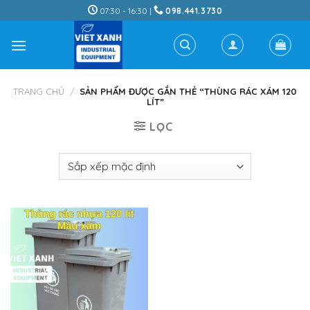
Skip
07:30 - 16:30 |
098.441.3730
to
content
TRANG CHỦ
/
SẢN PHẨM ĐƯỢC GẮN THẺ “THÙNG RÁC XÁM 120
LÍT”
LỌC