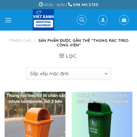
Skip
07:30 - 16:30 |
098.441.3730
to
content
TRANG CHỦ
/
SẢN PHẨM ĐƯỢC GẮN THẺ “THÙNG RÁC TREO
CÔNG VIÊN”
LỌC