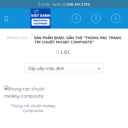
Skip
07:30 - 16:30 |
098.441.3730
to
content
TRANG CHỦ
/
SẢN PHẨM ĐƯỢC GẮN THẺ “THÙNG RÁC TRANG
TRÍ CHUỘT MICKEY COMPOSITE”
LỌC
Thùng rác chuột mickey
Composite