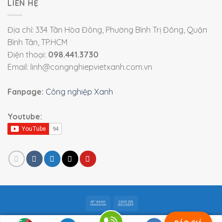
LIÊN HỆ
Địa chỉ: 334 Tân Hòa Đông, Phường Bình Trị Đông, Quận
Bình Tân, TP.HCM
Điện thoại:
098.441.3730
Email: linh@congnghiepvietxanh.com.vn
Fanpage:
Công nghiệp Xanh
Youtube:
Bản quyền 2026 ©
Viet Xanh Industry
|
Thiết bị công