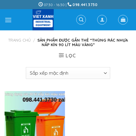
Skip
07:30 - 16:30 |
098.441.3730
to
content
TRANG CHỦ
/
SẢN PHẨM ĐƯỢC GẮN THẺ “THÙNG RÁC NHỰA
NẮP KÍN 90 LÍT MÀU VÀNG”
LỌC