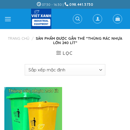
Skip
07:30 - 16:30 |
098.441.3730
to
content
TRANG CHỦ
/
SẢN PHẨM ĐƯỢC GẮN THẺ “THÙNG RÁC NHỰA
LỚN 240 LÍT”
LỌC