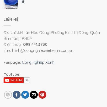
lít
LIÊN HỆ
Địa chỉ: 334 Tân Hòa Đông, Phường Bình Trị Đông, Quận
Bình Tân, TP.HCM
Điện thoại:
098.441.3730
Email: linh@congnghiepvietxanh.com.vn
Fanpage:
Công nghiệp Xanh
Youtube: