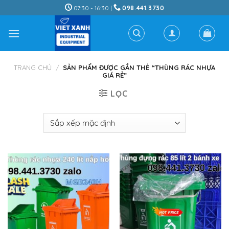
Skip
07:30 - 16:30 |
098.441.3730
to
content
TRANG CHỦ
/
SẢN PHẨM ĐƯỢC GẮN THẺ “THÙNG RÁC NHỰA
GIÁ RẺ”
LỌC