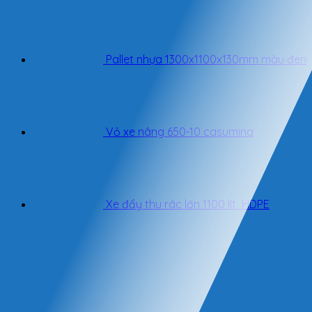
Pallet nhựa 1300x1100x130mm màu đen
Vỏ xe nâng 650-10 casumina
Xe đẩy thu rác lớn 1100 lít HDPE