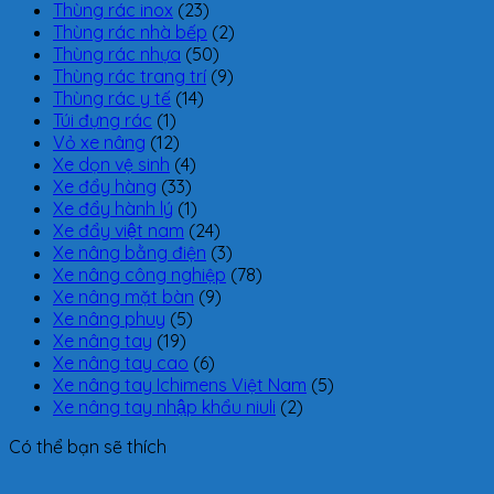
Thùng rác inox
(23)
Thùng rác nhà bếp
(2)
Thùng rác nhựa
(50)
Thùng rác trang trí
(9)
Thùng rác y tế
(14)
Túi đựng rác
(1)
Vỏ xe nâng
(12)
Xe dọn vệ sinh
(4)
Xe đẩy hàng
(33)
Xe đẩy hành lý
(1)
Xe đẩy việt nam
(24)
Xe nâng bằng điện
(3)
Xe nâng công nghiệp
(78)
Xe nâng mặt bàn
(9)
Xe nâng phuy
(5)
Xe nâng tay
(19)
Xe nâng tay cao
(6)
Xe nâng tay Ichimens Việt Nam
(5)
Xe nâng tay nhập khẩu niuli
(2)
Có thể bạn sẽ thích