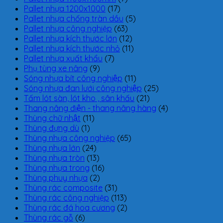
Pallet nhựa 1200x1000
(17)
Pallet nhựa chống tràn dầu
(5)
Pallet nhựa công nghiệp
(63)
Pallet nhựa kích thước lớn
(12)
Pallet nhựa kích thước nhỏ
(11)
Pallet nhựa xuất khẩu
(7)
Phụ tùng xe nâng
(9)
Sóng nhựa bít công nghiệp
(11)
Sóng nhựa đan lưới công nghiệp
(25)
Tấm lót sàn, lót kho , sân khấu
(21)
Thang nâng điện - thang nâng hàng
(4)
Thùng chữ nhật
(11)
Thùng đựng dù
(1)
Thùng nhựa công nghiệp
(65)
Thùng nhựa lớn
(24)
Thùng nhựa tròn
(13)
Thùng nhựa trong
(16)
Thùng phuy nhựa
(2)
Thùng rác composite
(31)
Thùng rác công nghiệp
(113)
Thùng rác đá hoa cương
(2)
Thùng rác gỗ
(6)