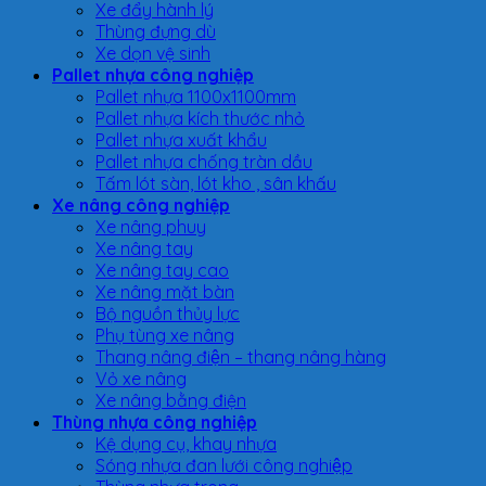
Xe đẩy hành lý
Thùng đựng dù
Xe dọn vệ sinh
Pallet nhựa công nghiệp
Pallet nhựa 1100x1100mm
Pallet nhựa kích thước nhỏ
Pallet nhựa xuất khẩu
Pallet nhựa chống tràn dầu
Tấm lót sàn, lót kho , sân khấu
Xe nâng công nghiệp
Xe nâng phuy
Xe nâng tay
Xe nâng tay cao
Xe nâng mặt bàn
Bộ nguồn thủy lực
Phụ tùng xe nâng
Thang nâng điện – thang nâng hàng
Vỏ xe nâng
Xe nâng bằng điện
Thùng nhựa công nghiệp
Kệ dụng cụ, khay nhựa
Sóng nhựa đan lưới công nghiệp