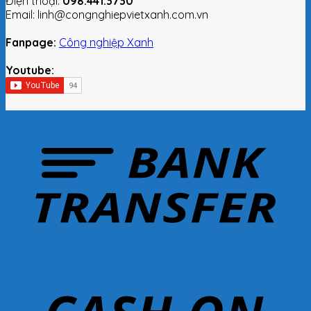
Điện thoại:
098.441.3730
Email: linh@congnghiepvietxanh.com.vn
Fanpage:
Công nghiệp Xanh
Youtube: