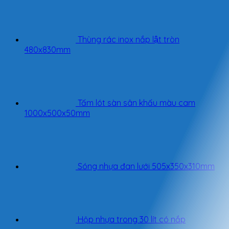
Thùng rác inox nắp lật tròn
480x830mm
Tấm lót sàn sân khấu màu cam
1000x500x50mm
Sóng nhựa đan lưới 505x350x310mm
Hộp nhựa trong 30 lít có nắp