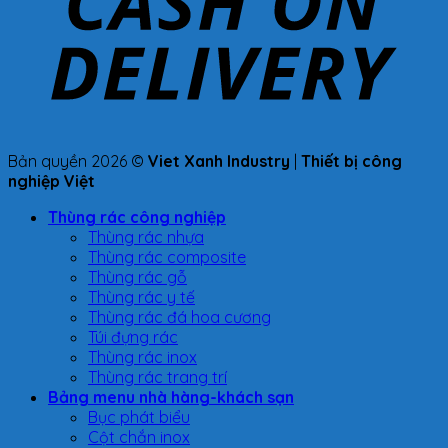
Bản quyền 2026 ©
Viet Xanh Industry
|
Thiết bị công
nghiệp Việt
Thùng rác công nghiệp
Thùng rác nhựa
Thùng rác composite
Thùng rác gỗ
Thùng rác y tế
Thùng rác đá hoa cương
Túi đựng rác
Thùng rác inox
Thùng rác trang trí
Bảng menu nhà hàng-khách sạn
Bục phát biểu
Cột chắn inox