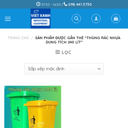
Skip
07:30 - 16:30 |
098.441.3730
to
content
TRANG CHỦ
/
SẢN PHẨM ĐƯỢC GẮN THẺ “THÙNG RÁC NHỰA
DUNG TÍCH 240 LÍT”
LỌC