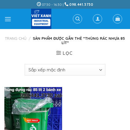
Skip
07:30 - 16:30 |
098.441.3730
to
content
TRANG CHỦ
/
SẢN PHẨM ĐƯỢC GẮN THẺ “THÙNG RÁC NHỰA 85
LÍT”
LỌC