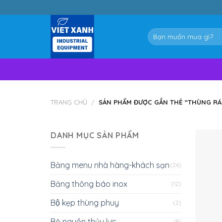
Skip
to
content
Tìm
kiếm:
TRANG CHỦ
/
SẢN PHẨM ĐƯỢC GẮN THẺ “THÙNG RÁ
DANH MỤC SẢN PHẨM
Bảng menu nhà hàng-khách sạn
(26)
Bảng thông báo inox
(12)
Bộ kẹp thùng phuy
(2)
Bộ nguồn thủy lực
(8)