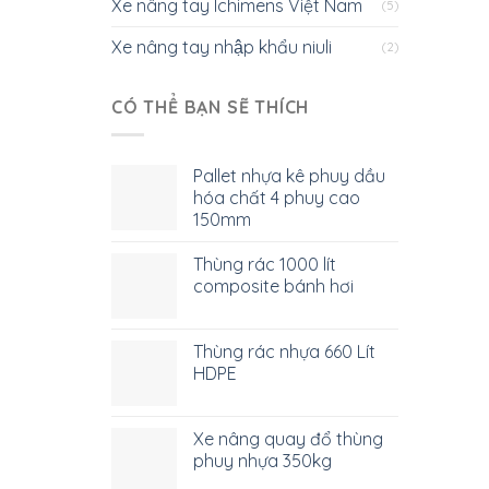
Xe nâng tay Ichimens Việt Nam
(5)
Xe nâng tay nhập khẩu niuli
(2)
CÓ THỂ BẠN SẼ THÍCH
Pallet nhựa kê phuy dầu
hóa chất 4 phuy cao
150mm
Thùng rác 1000 lít
composite bánh hơi
Thùng rác nhựa 660 Lít
HDPE
Xe nâng quay đổ thùng
phuy nhựa 350kg