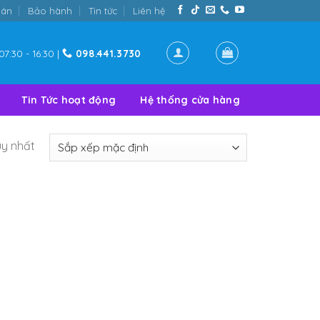
oán
Bảo hành
Tin tức
Liên hệ
07:30 - 16:30 |
098.441.3730
Tin Tức hoạt động
Hệ thống cửa hàng
uy nhất