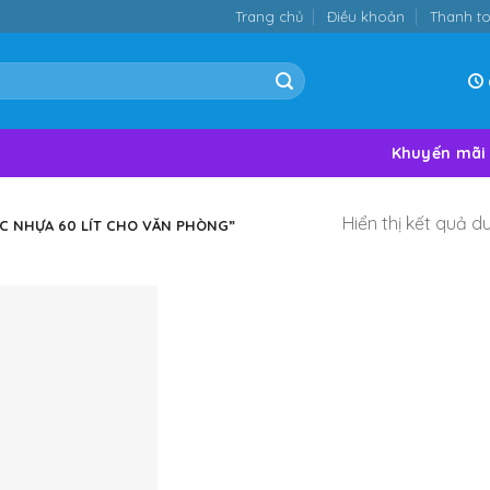
Trang chủ
Điều khoản
Thanh t
Khuyến mãi
Hiển thị kết quả d
C NHỰA 60 LÍT CHO VĂN PHÒNG”