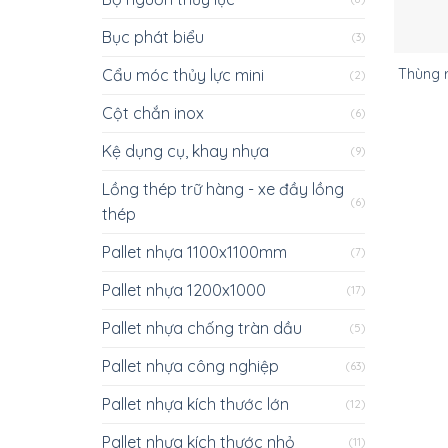
Bục phát biểu
(3)
Cẩu móc thủy lực mini
Thùng r
(2)
Cột chắn inox
(6)
Kệ dụng cụ, khay nhựa
(9)
Lồng thép trữ hàng - xe đầy lồng
(6)
thép
Pallet nhựa 1100x1100mm
(7)
Pallet nhựa 1200x1000
(17)
Pallet nhựa chống tràn dầu
(5)
Pallet nhựa công nghiệp
(63)
Pallet nhựa kích thước lớn
(12)
Pallet nhựa kích thước nhỏ
(11)