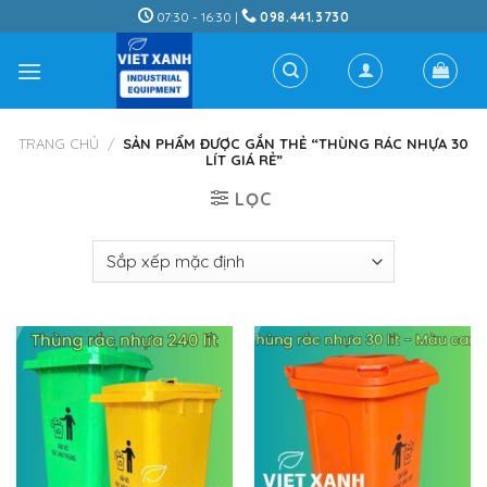
Skip
07:30 - 16:30 |
098.441.3730
to
content
TRANG CHỦ
/
SẢN PHẨM ĐƯỢC GẮN THẺ “THÙNG RÁC NHỰA 30
LÍT GIÁ RẺ”
LỌC