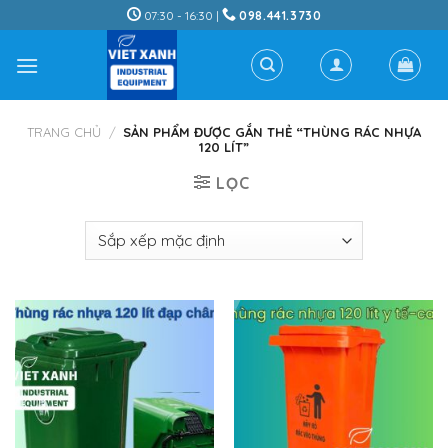
Skip
07:30 - 16:30 |
098.441.3730
to
content
TRANG CHỦ
/
SẢN PHẨM ĐƯỢC GẮN THẺ “THÙNG RÁC NHỰA
120 LÍT”
LỌC