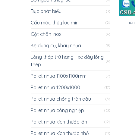
Bục phát biểu
(3)
Cẩu móc thủy lực mini
Thùn
(2)
Cột chắn inox
(6)
Kệ dụng cụ, khay nhựa
(9)
Lồng thép trữ hàng - xe đầy lồng
(6)
thép
Pallet nhựa 1100x1100mm
(7)
Pallet nhựa 1200x1000
(17)
Pallet nhựa chống tràn dầu
(5)
Pallet nhựa công nghiệp
(63)
Pallet nhựa kích thước lớn
(12)
Pallet nhựa kích thước nhỏ
(11)