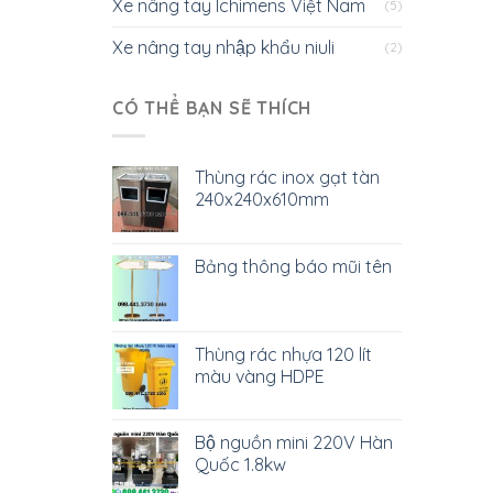
Xe nâng tay Ichimens Việt Nam
(5)
Xe nâng tay nhập khẩu niuli
(2)
CÓ THỂ BẠN SẼ THÍCH
Thùng rác inox gạt tàn
240x240x610mm
Bảng thông báo mũi tên
Thùng rác nhựa 120 lít
màu vàng HDPE
Bộ nguồn mini 220V Hàn
Quốc 1.8kw