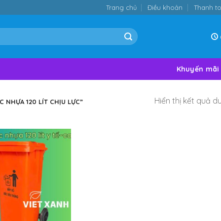
Trang chủ
Điều khoản
Thanh t
Khuyến mãi
Hiển thị kết quả d
NHỰA 120 LÍT CHỊU LỰC”