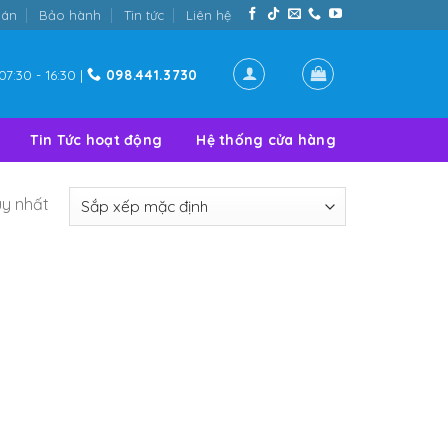
oán
Bảo hành
Tin tức
Liên hệ
07:30 - 16:30 |
098.441.3730
Tin Tức hoạt động
Hệ thống cửa hàng
uy nhất