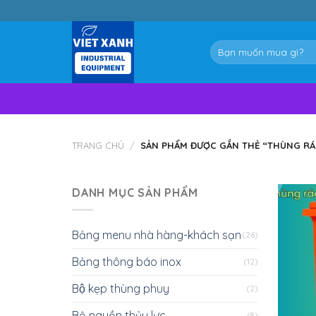
Skip
to
content
Tìm
kiếm:
TRANG CHỦ
/
SẢN PHẨM ĐƯỢC GẮN THẺ “THÙNG RÁC 
DANH MỤC SẢN PHẨM
Bảng menu nhà hàng-khách sạn
(26)
Bảng thông báo inox
(12)
Bộ kẹp thùng phuy
(2)
Bộ nguồn thủy lực
(8)