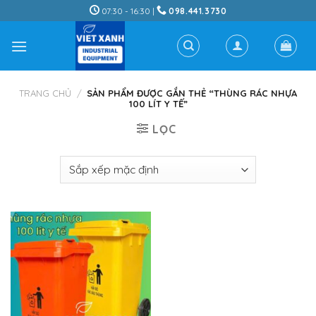
Skip
07:30 - 16:30 |
098.441.3730
to
content
TRANG CHỦ
/
SẢN PHẨM ĐƯỢC GẮN THẺ “THÙNG RÁC NHỰA
100 LÍT Y TẾ”
LỌC