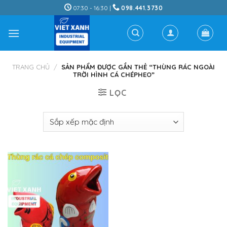
Skip
07:30 - 16:30 |
098.441.3730
to
content
TRANG CHỦ
/
SẢN PHẨM ĐƯỢC GẮN THẺ “THÙNG RÁC NGOÀI
TRỜI HÌNH CÁ CHÉPHEO”
LỌC