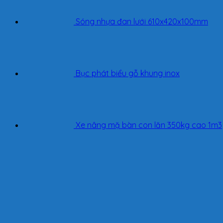
Sóng nhựa đan lưới 610x420x100mm
Bục phát biểu gỗ khung inox
Xe nâng mặ bàn con lăn 350kg cao 1m3