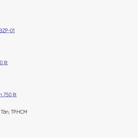
BZP-01
lít
750 lít
 Tân, TP.HCM