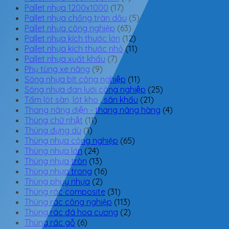
Pallet nhựa 1200x1000
(17)
Pallet nhựa chống tràn dầu
(5)
Pallet nhựa công nghiệp
(63)
Pallet nhựa kích thước lớn
(12)
Pallet nhựa kích thước nhỏ
(11)
Pallet nhựa xuất khẩu
(7)
Phụ tùng xe nâng
(9)
Sóng nhựa bít công nghiệp
(11)
Sóng nhựa đan lưới công nghiệp
(25)
Tấm lót sàn, lót kho , sân khấu
(21)
Thang nâng điện - thang nâng hàng
(4)
Thùng chữ nhật
(11)
Thùng đựng dù
(1)
Thùng nhựa công nghiệp
(65)
Thùng nhựa lớn
(24)
Thùng nhựa tròn
(13)
Thùng nhựa trong
(16)
Thùng phuy nhựa
(2)
Thùng rác composite
(31)
Thùng rác công nghiệp
(113)
Thùng rác đá hoa cương
(2)
Thùng rác gỗ
(6)