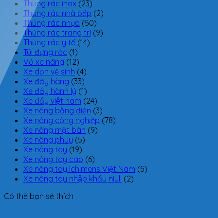
Thùng rác inox
(23)
Thùng rác nhà bếp
(2)
Thùng rác nhựa
(50)
Thùng rác trang trí
(9)
Thùng rác y tế
(14)
Túi đựng rác
(1)
Vỏ xe nâng
(12)
Xe dọn vệ sinh
(4)
Xe đẩy hàng
(33)
Xe đẩy hành lý
(1)
Xe đẩy việt nam
(24)
Xe nâng bằng điện
(3)
Xe nâng công nghiệp
(78)
Xe nâng mặt bàn
(9)
Xe nâng phuy
(5)
Xe nâng tay
(19)
Xe nâng tay cao
(6)
Xe nâng tay Ichimens Việt Nam
(5)
Xe nâng tay nhập khẩu niuli
(2)
Có thể bạn sẽ thích