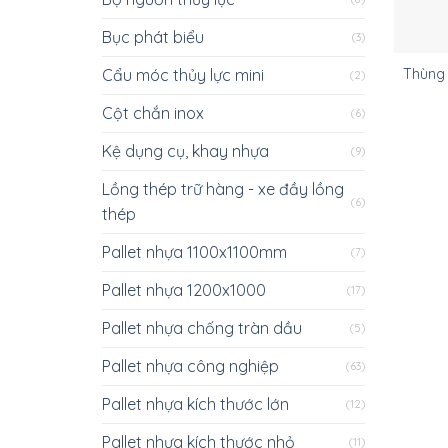
Bục phát biểu
(3)
Cẩu móc thủy lực mini
Thùng r
(2)
Cột chắn inox
(6)
Kệ dụng cụ, khay nhựa
(9)
Lồng thép trữ hàng - xe đầy lồng
(6)
thép
Pallet nhựa 1100x1100mm
(7)
Pallet nhựa 1200x1000
(17)
Pallet nhựa chống tràn dầu
(5)
Pallet nhựa công nghiệp
(63)
Pallet nhựa kích thước lớn
(12)
Pallet nhựa kích thước nhỏ
(11)