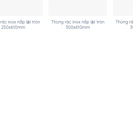
ác inox nắp lật tròn
Thùng rác inox nắp lật tròn
Thùng rá
250x610mm
300x610mm
3