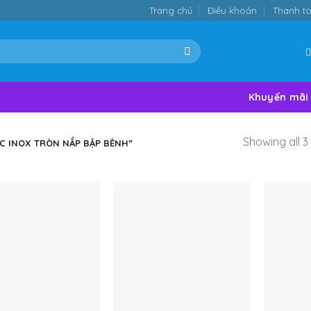
Trang chủ
Điều khoản
Thanh t
Khuyến mãi
Showing all 3 
C INOX TRÒN NẮP BẬP BÊNH”