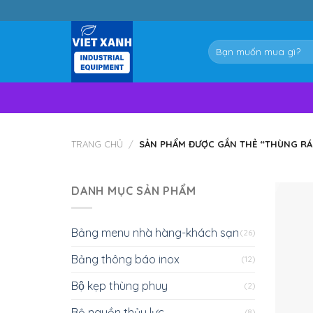
Skip
to
content
Tìm
kiếm:
TRANG CHỦ
/
SẢN PHẨM ĐƯỢC GẮN THẺ “THÙNG RÁ
DANH MỤC SẢN PHẨM
Bảng menu nhà hàng-khách sạn
(26)
Bảng thông báo inox
(12)
Bộ kẹp thùng phuy
(2)
Bộ nguồn thủy lực
(8)