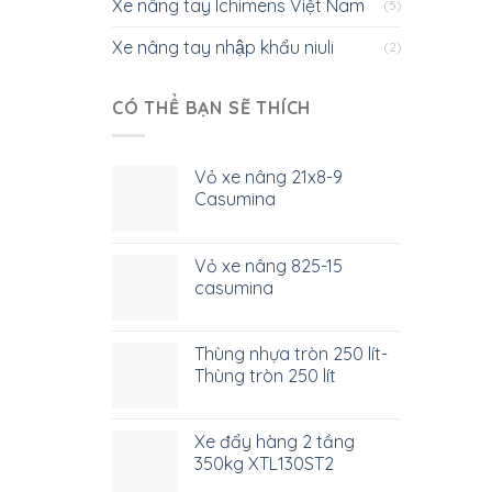
Xe nâng tay Ichimens Việt Nam
(5)
Xe nâng tay nhập khẩu niuli
(2)
CÓ THỂ BẠN SẼ THÍCH
Vỏ xe nâng 21x8-9
Casumina
Vỏ xe nâng 825-15
casumina
Thùng nhựa tròn 250 lít-
Thùng tròn 250 lít
Xe đẩy hàng 2 tầng
350kg XTL130ST2