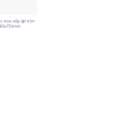
c inox nắp lật tròn
80x730mm