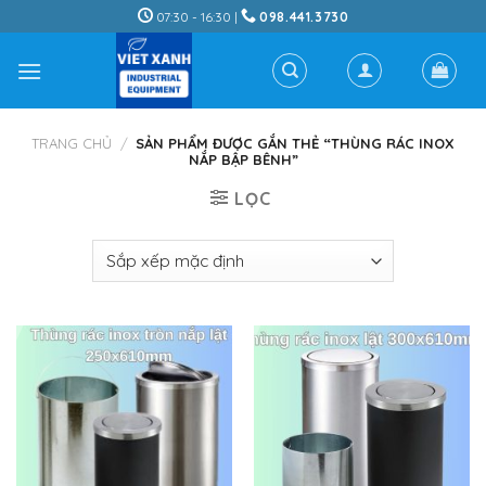
Skip
07:30 - 16:30 |
098.441.3730
to
content
TRANG CHỦ
/
SẢN PHẨM ĐƯỢC GẮN THẺ “THÙNG RÁC INOX
NẮP BẬP BÊNH”
LỌC