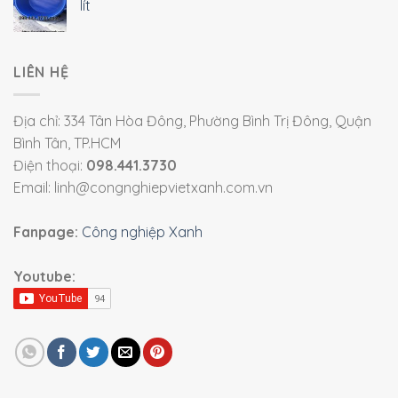
lít
LIÊN HỆ
Địa chỉ: 334 Tân Hòa Đông, Phường Bình Trị Đông, Quận
Bình Tân, TP.HCM
Điện thoại:
098.441.3730
Email: linh@congnghiepvietxanh.com.vn
Fanpage:
Công nghiệp Xanh
Youtube: