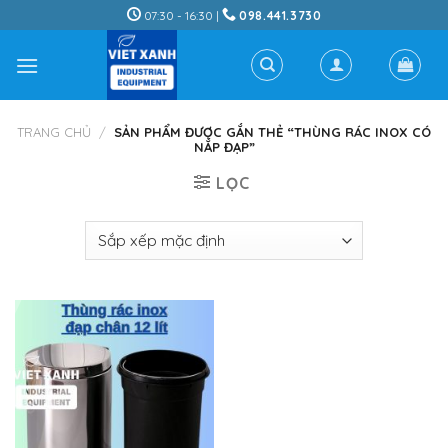
Skip
07:30 - 16:30 |
098.441.3730
to
content
TRANG CHỦ
/
SẢN PHẨM ĐƯỢC GẮN THẺ “THÙNG RÁC INOX CÓ
NẮP ĐẠP”
LỌC