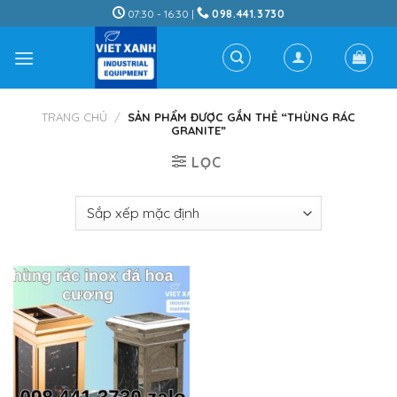
Skip
07:30 - 16:30 |
098.441.3730
to
content
TRANG CHỦ
/
SẢN PHẨM ĐƯỢC GẮN THẺ “THÙNG RÁC
GRANITE”
LỌC