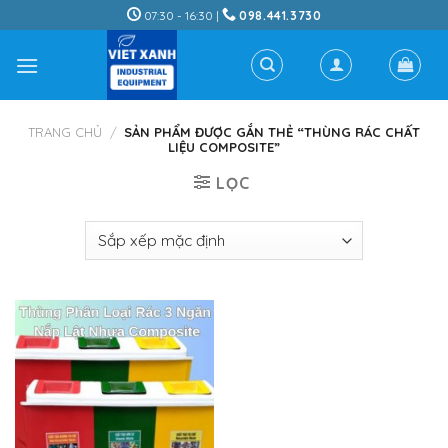
Skip
07:30 - 16:30 |
098.441.3730
to
content
TRANG CHỦ
/
SẢN PHẨM ĐƯỢC GẮN THẺ “THÙNG RÁC CHẤT
LIỆU COMPOSITE”
LỌC