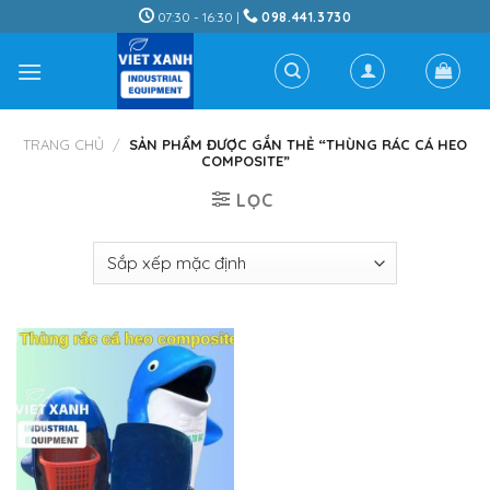
Skip
07:30 - 16:30 |
098.441.3730
to
content
TRANG CHỦ
/
SẢN PHẨM ĐƯỢC GẮN THẺ “THÙNG RÁC CÁ HEO
COMPOSITE”
LỌC