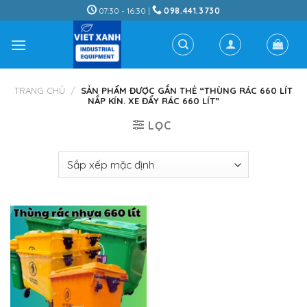
Skip
07:30 - 16:30 |
098.441.3730
to
content
TRANG CHỦ
/
SẢN PHẨM ĐƯỢC GẮN THẺ “THÙNG RÁC 660 LÍT
NẮP KÍN. XE ĐẨY RÁC 660 LÍT”
LỌC