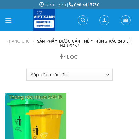
Skip
07:30 - 16:30 |
098.441.3730
to
content
TRANG CHỦ
/
SẢN PHẨM ĐƯỢC GẮN THẺ “THÙNG RÁC 240 LÍT
MÀU ĐEN”
LỌC