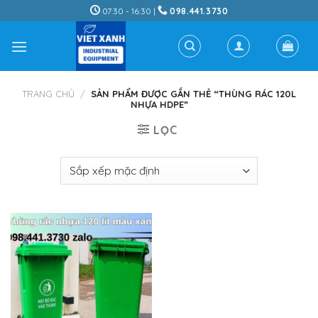
Skip
07:30 - 16:30 |
098.441.3730
to
content
TRANG CHỦ
/
SẢN PHẨM ĐƯỢC GẮN THẺ “THÙNG RÁC 120L
NHỰA HDPE”
LỌC