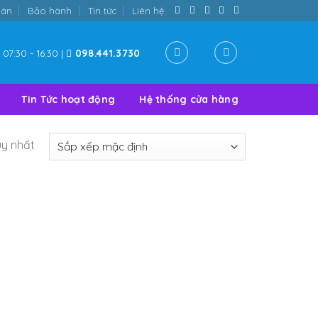
oán
Bảo hành
Tin tức
Liên hệ
07:30 - 16:30 |
098.441.3730
Tin Tức hoạt động
Hệ thống cửa hàng
uy nhất