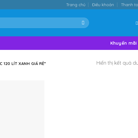
Trang chủ
Điều khoản
Thanh t
Khuyến mãi
Hiển thị kết quả d
120 LÍT XANH GIÁ RẺ”