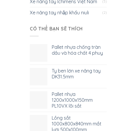
Xe nâng tay Ichimens Việt Nam
(5)
Xe nâng tay nhập khẩu niuli
(2)
CÓ THỂ BẠN SẼ THÍCH
Pallet nhựa chống tràn
dầu và hóa chất 4 phuy
Ty ben lớn xe nâng tay
DK31.5mm
Pallet nhựa
1200x1000x150mm
PL10VX lõi sắt
Lồng sắt
1000x800x840mm mắt
lưới 500x100mm