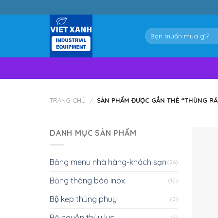
Skip
to
content
Tìm
kiếm:
TRANG CHỦ
/
SẢN PHẨM ĐƯỢC GẮN THẺ “THÙNG RÁC 
DANH MỤC SẢN PHẨM
Bảng menu nhà hàng-khách sạn
(26)
Bảng thông báo inox
(12)
Bộ kẹp thùng phuy
(2)
Bộ nguồn thủy lực
(8)