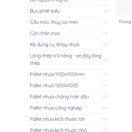
Bục phát biểu
(3)
Cẩu móc thủy lực mini
Thùng r
(2)
Cột chắn inox
(6)
Kệ dụng cụ, khay nhựa
(9)
Lồng thép trữ hàng - xe đầy lồng
(6)
thép
Pallet nhựa 1100x1100mm
(7)
Pallet nhựa 1200x1000
(17)
Pallet nhựa chống tràn dầu
(5)
Pallet nhựa công nghiệp
(63)
Pallet nhựa kích thước lớn
(12)
Pallet nhựa kích thước nhỏ
(11)