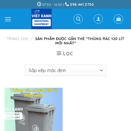
Skip
07:30 - 16:30 |
098.441.3730
to
content
TRANG CHỦ
/
SẢN PHẨM ĐƯỢC GẮN THẺ “THÙNG RÁC 120 LÍT
MỚI NHẤT”
LỌC