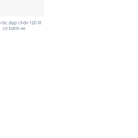
rác đạp chân 120 lít
có bánh xe