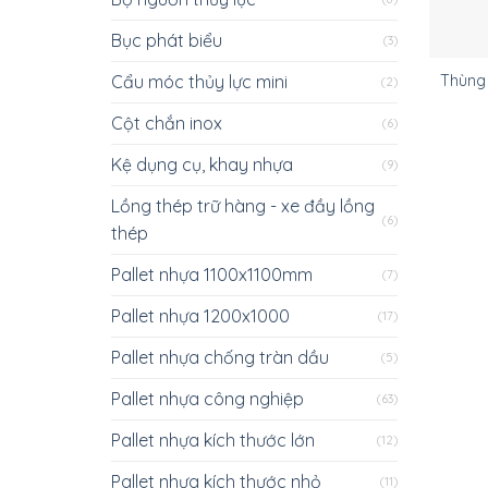
Bục phát biểu
(3)
Cẩu móc thủy lực mini
Thùng 
(2)
Cột chắn inox
(6)
Kệ dụng cụ, khay nhựa
(9)
Lồng thép trữ hàng - xe đầy lồng
(6)
thép
Pallet nhựa 1100x1100mm
(7)
Pallet nhựa 1200x1000
(17)
Pallet nhựa chống tràn dầu
(5)
Pallet nhựa công nghiệp
(63)
Pallet nhựa kích thước lớn
(12)
Pallet nhựa kích thước nhỏ
(11)