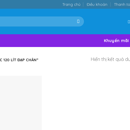
Trang chủ
Điều khoản
Thanh t
Khuyến mãi
Hiển thị kết quả d
 120 LÍT ĐẠP CHÂN”