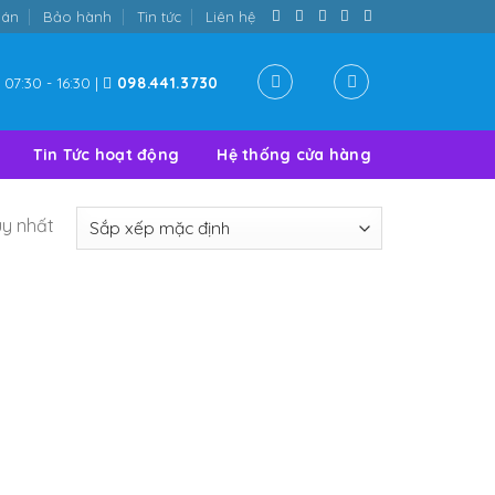
oán
Bảo hành
Tin tức
Liên hệ
07:30 - 16:30 |
098.441.3730
Tin Tức hoạt động
Hệ thống cửa hàng
uy nhất