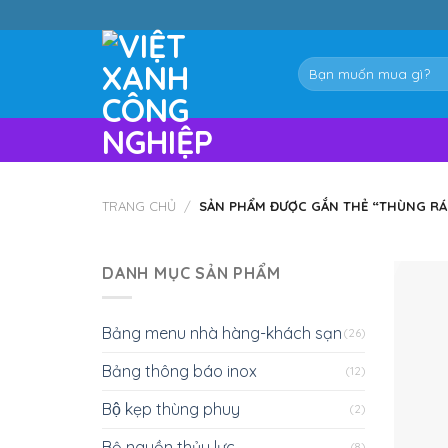
Skip
to
content
Tìm
kiếm:
TRANG CHỦ
/
SẢN PHẨM ĐƯỢC GẮN THẺ “THÙNG RÁC
DANH MỤC SẢN PHẨM
Bảng menu nhà hàng-khách sạn
(26)
Bảng thông báo inox
(12)
Bộ kẹp thùng phuy
(2)
Bộ nguồn thủy lực
(8)