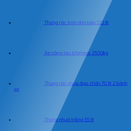
Thùng rác tròn nhà bếp 120 lít
Xe nâng tay Ichimens 2500kg
Thùng rác nhựa đạp chân 70 lít 2 bánh
xe
Thùng nhựa trắng 55 lít