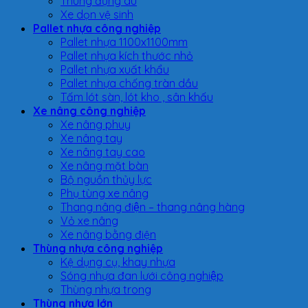
Thùng đựng dù
Xe dọn vệ sinh
Pallet nhựa công nghiệp
Pallet nhựa 1100x1100mm
Pallet nhựa kích thước nhỏ
Pallet nhựa xuất khẩu
Pallet nhựa chống tràn dầu
Tấm lót sàn, lót kho , sân khấu
Xe nâng công nghiệp
Xe nâng phuy
Xe nâng tay
Xe nâng tay cao
Xe nâng mặt bàn
Bộ nguồn thủy lực
Phụ tùng xe nâng
Thang nâng điện – thang nâng hàng
Vỏ xe nâng
Xe nâng bằng điện
Thùng nhựa công nghiệp
Kệ dụng cụ, khay nhựa
Sóng nhựa đan lưới công nghiệp
Thùng nhựa trong
Thùng nhựa lớn