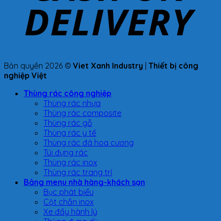
Bản quyền 2026 ©
Viet Xanh Industry
|
Thiết bị công
nghiệp Việt
Thùng rác công nghiệp
Thùng rác nhựa
Thùng rác composite
Thùng rác gỗ
Thùng rác y tế
Thùng rác đá hoa cương
Túi đựng rác
Thùng rác inox
Thùng rác trang trí
Bảng menu nhà hàng-khách sạn
Bục phát biểu
Cột chắn inox
Xe đẩy hành lý