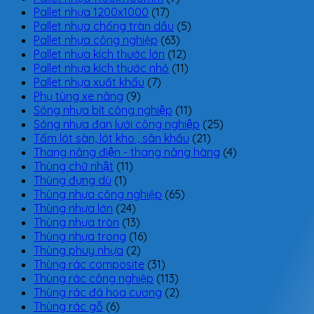
Pallet nhựa 1200x1000
(17)
Pallet nhựa chống tràn dầu
(5)
Pallet nhựa công nghiệp
(63)
Pallet nhựa kích thước lớn
(12)
Pallet nhựa kích thước nhỏ
(11)
Pallet nhựa xuất khẩu
(7)
Phụ tùng xe nâng
(9)
Sóng nhựa bít công nghiệp
(11)
Sóng nhựa đan lưới công nghiệp
(25)
Tấm lót sàn, lót kho , sân khấu
(21)
Thang nâng điện - thang nâng hàng
(4)
Thùng chữ nhật
(11)
Thùng đựng dù
(1)
Thùng nhựa công nghiệp
(65)
Thùng nhựa lớn
(24)
Thùng nhựa tròn
(13)
Thùng nhựa trong
(16)
Thùng phuy nhựa
(2)
Thùng rác composite
(31)
Thùng rác công nghiệp
(113)
Thùng rác đá hoa cương
(2)
Thùng rác gỗ
(6)