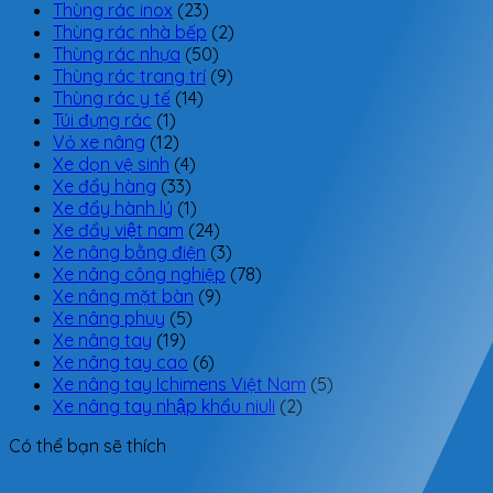
Thùng rác inox
(23)
Thùng rác nhà bếp
(2)
Thùng rác nhựa
(50)
Thùng rác trang trí
(9)
Thùng rác y tế
(14)
Túi đựng rác
(1)
Vỏ xe nâng
(12)
Xe dọn vệ sinh
(4)
Xe đẩy hàng
(33)
Xe đẩy hành lý
(1)
Xe đẩy việt nam
(24)
Xe nâng bằng điện
(3)
Xe nâng công nghiệp
(78)
Xe nâng mặt bàn
(9)
Xe nâng phuy
(5)
Xe nâng tay
(19)
Xe nâng tay cao
(6)
Xe nâng tay Ichimens Việt Nam
(5)
Xe nâng tay nhập khẩu niuli
(2)
Có thể bạn sẽ thích