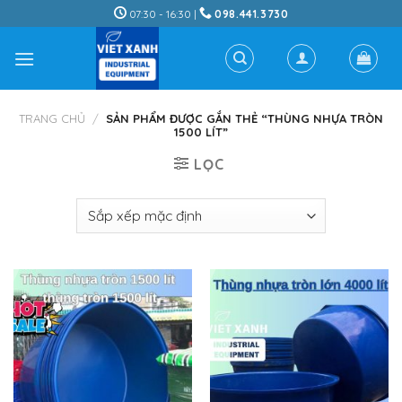
Skip
07:30 - 16:30 |
098.441.3730
to
content
TRANG CHỦ
/
SẢN PHẨM ĐƯỢC GẮN THẺ “THÙNG NHỰA TRÒN
1500 LÍT”
LỌC