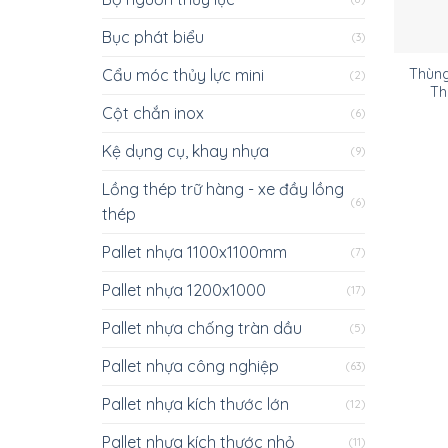
Bục phát biểu
(3)
Cẩu móc thủy lực mini
Thùng
(2)
Thu
Cột chắn inox
(6)
Kệ dụng cụ, khay nhựa
(9)
Lồng thép trữ hàng - xe đầy lồng
(6)
thép
Pallet nhựa 1100x1100mm
(7)
Pallet nhựa 1200x1000
(17)
Pallet nhựa chống tràn dầu
(5)
Pallet nhựa công nghiệp
(63)
Pallet nhựa kích thước lớn
(12)
Pallet nhựa kích thước nhỏ
(11)