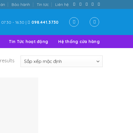
oán
Bảo hành
Tin tức
Liên hệ
07:30 - 16:30 |
098.441.3730
Tin Tức hoạt động
Hệ thống cửa hàng
results