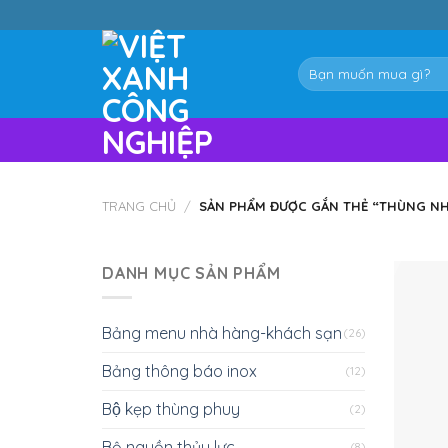
Skip
to
content
Tìm
kiếm:
TRANG CHỦ
/
SẢN PHẨM ĐƯỢC GẮN THẺ “THÙNG NHỰ
DANH MỤC SẢN PHẨM
Bảng menu nhà hàng-khách sạn
(26)
Bảng thông báo inox
(12)
Bộ kẹp thùng phuy
(2)
Bộ nguồn thủy lực
(8)