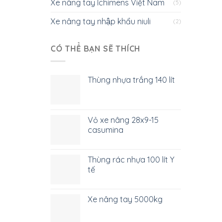
Xe nâng tay Ichimens Việt Nam
(5)
Xe nâng tay nhập khẩu niuli
(2)
CÓ THỂ BẠN SẼ THÍCH
Thùng nhựa trắng 140 lít
Vỏ xe nâng 28x9-15
casumina
Thùng rác nhựa 100 lít Y
tế
Xe nâng tay 5000kg