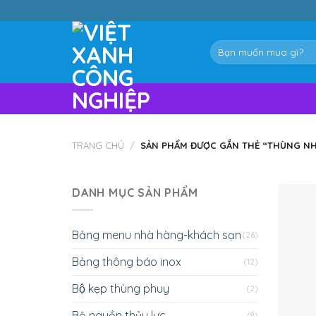
Skip
to
content
Tìm
kiếm:
TRANG CHỦ
/
SẢN PHẨM ĐƯỢC GẮN THẺ “THÙNG NH
DANH MỤC SẢN PHẨM
Bảng menu nhà hàng-khách sạn
(26)
Bảng thông báo inox
(12)
Bộ kẹp thùng phuy
(2)
Bộ nguồn thủy lực
(8)