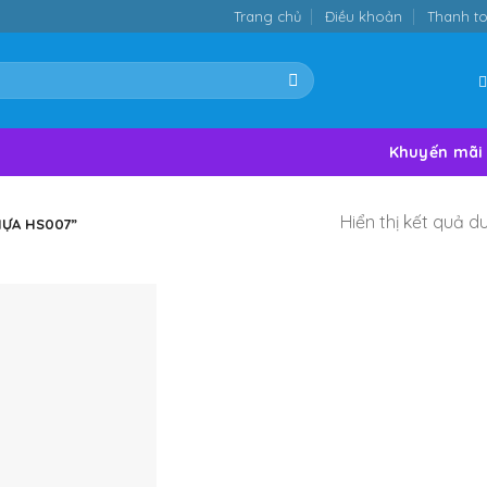
Trang chủ
Điều khoản
Thanh t
Khuyến mãi
Hiển thị kết quả d
ỰA HS007”