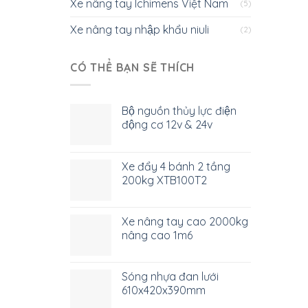
Xe nâng tay Ichimens Việt Nam
(5)
Xe nâng tay nhập khẩu niuli
(2)
CÓ THỂ BẠN SẼ THÍCH
Bộ nguồn thủy lực điện
động cơ 12v & 24v
Xe đẩy 4 bánh 2 tầng
200kg XTB100T2
Xe nâng tay cao 2000kg
nâng cao 1m6
Sóng nhựa đan lưới
610x420x390mm