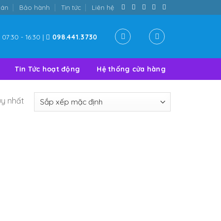
oán
Bảo hành
Tin tức
Liên hệ
07:30 - 16:30 |
098.441.3730
Tin Tức hoạt động
Hệ thống cửa hàng
uy nhất