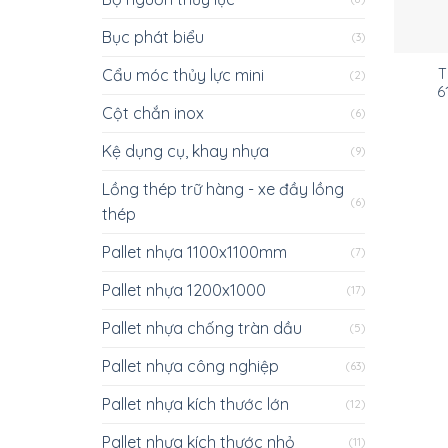
Bục phát biểu
(3)
Cẩu móc thủy lực mini
T
(2)
6
Cột chắn inox
(6)
Kệ dụng cụ, khay nhựa
(9)
Lồng thép trữ hàng - xe đầy lồng
(6)
thép
Pallet nhựa 1100x1100mm
(7)
Pallet nhựa 1200x1000
(17)
Pallet nhựa chống tràn dầu
(5)
Pallet nhựa công nghiệp
(63)
Pallet nhựa kích thước lớn
(12)
Pallet nhựa kích thước nhỏ
(11)