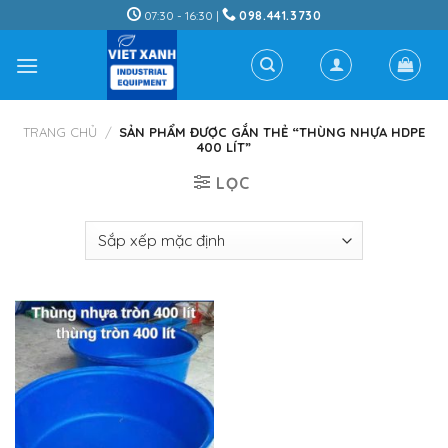
Skip
07:30 - 16:30 |
098.441.3730
to
content
TRANG CHỦ
/
SẢN PHẨM ĐƯỢC GẮN THẺ “THÙNG NHỰA HDPE
400 LÍT”
LỌC