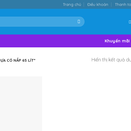
Trang chủ
Điều khoản
Thanh t
Khuyến mãi
Hiển thị kết quả d
A CÓ NẮP 65 LÍT”