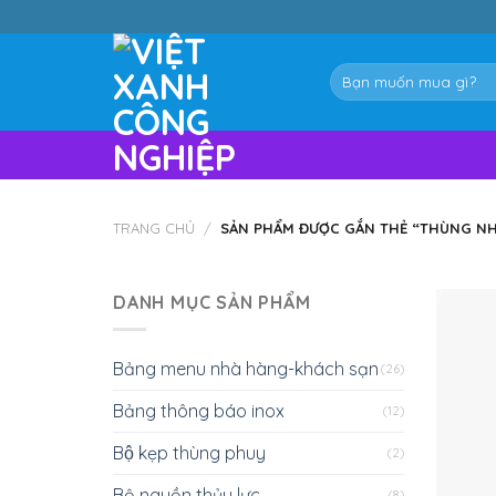
Skip
to
content
Tìm
kiếm:
TRANG CHỦ
/
SẢN PHẨM ĐƯỢC GẮN THẺ “THÙNG NHỰ
DANH MỤC SẢN PHẨM
Bảng menu nhà hàng-khách sạn
(26)
Bảng thông báo inox
(12)
Bộ kẹp thùng phuy
(2)
Bộ nguồn thủy lực
(8)