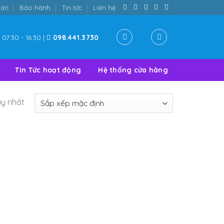
oán
Bảo hành
Tin tức
Liên hệ
07:30 - 16:30 |
098.441.3730
Tin Tức hoạt động
Hệ thống cửa hàng
uy nhất