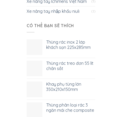
Xe nâng tay Ichimens Việt Nam
(5)
Xe nâng tay nhập khẩu niuli
(2)
CÓ THỂ BẠN SẼ THÍCH
Thùng rác inox 2 lớp
khách sạn 225x285mm
Thùng rác treo đơn 55 lít
chân sắt
Khay phụ tùng lớn
350x210x150mm
Thùng phân loại rác 3
ngăn mái che composite