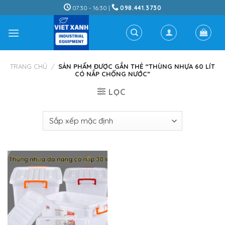
Skip
07:30 - 16:30 |
098.441.3730
to
content
TRANG CHỦ
/
SẢN PHẨM ĐƯỢC GẮN THẺ “THÙNG NHỰA 60 LÍT
CÓ NẮP CHỐNG NƯỚC”
LỌC