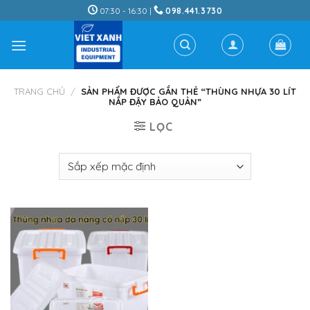
Skip
07:30 - 16:30 |
098.441.3730
to
content
TRANG CHỦ
/
SẢN PHẨM ĐƯỢC GẮN THẺ “THÙNG NHỰA 30 LÍT
NẮP ĐẬY BẢO QUẢN”
LỌC