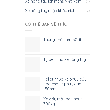
Xe nâng tay Ichimens Việt Nam
(5)
Xe nâng tay nhập khẩu niuli
(2)
CÓ THỂ BẠN SẼ THÍCH
Thùng chữ nhật 50 lít
Ty ben nhỏ xe nâng tay
Pallet nhựa kê phuy dầu
hóa chất 2 phuy cao
150mm
Xe đẩy mặt bàn nhựa
300kg