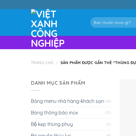
Skip
to
content
Tìm
kiếm:
TRANG CHỦ
/
SẢN PHẨM ĐƯỢC GẮN THẺ “THÙNG ĐỰ
DANH MỤC SẢN PHẨM
Bảng menu nhà hàng-khách sạn
(26)
Bảng thông báo inox
(12)
Bộ kẹp thùng phuy
(2)
Bộ nguồn thủy lực
(8)