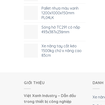
Pallet nhựa màu xanh
1200x1000x150mm
PL04LK
Sóng hở TC291 có nắp
493x387x236mm
Xe nâng tay cắt kéo
1500kg chữ x nâng cao
83cm
GIỚI THIỆU
DANH 
Việt Xanh Industry – Dẫn đầu
Xe nân
trong thiết bị công nghiệp