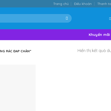
Trang chủ
Điều khoản
Thanh t
Khuyến mãi
Hiển thị kết quả d
NG RÁC ĐAP CHÂN”