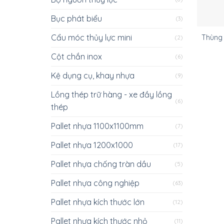
Bục phát biểu
(3)
Cẩu móc thủy lực mini
Thùng 
(2)
Cột chắn inox
(6)
Kệ dụng cụ, khay nhựa
(9)
Lồng thép trữ hàng - xe đầy lồng
(6)
thép
Pallet nhựa 1100x1100mm
(7)
Pallet nhựa 1200x1000
(17)
Pallet nhựa chống tràn dầu
(5)
Pallet nhựa công nghiệp
(63)
Pallet nhựa kích thước lớn
(12)
Pallet nhựa kích thước nhỏ
(11)