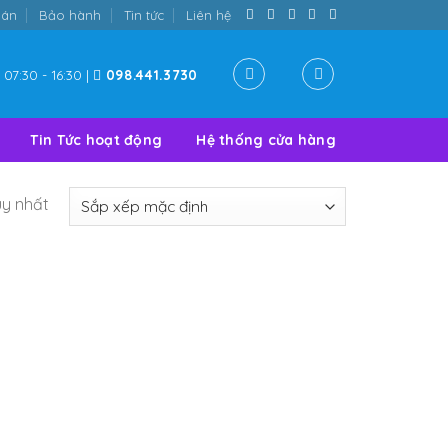
oán
Bảo hành
Tin tức
Liên hệ
07:30 - 16:30 |
098.441.3730
Tin Tức hoạt động
Hệ thống cửa hàng
uy nhất