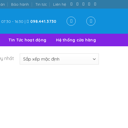
oán
Bảo hành
Tin tức
Liên hệ
07:30 - 16:30 |
098.441.3730
Tin Tức hoạt động
Hệ thống cửa hàng
uy nhất