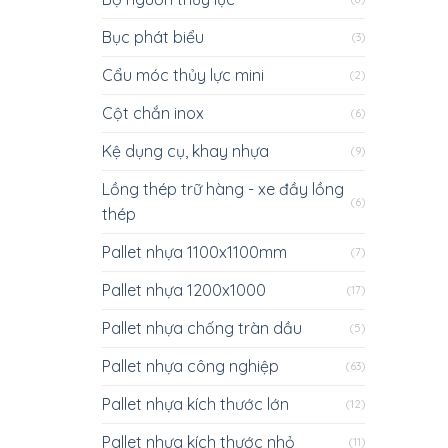
Bục phát biểu
(3)
Cẩu móc thủy lực mini
(2)
Cột chắn inox
(6)
Kệ dụng cụ, khay nhựa
(9)
Lồng thép trữ hàng - xe đầy lồng
(6)
thép
Pallet nhựa 1100x1100mm
(7)
Pallet nhựa 1200x1000
(17)
Pallet nhựa chống tràn dầu
(5)
Pallet nhựa công nghiệp
(63)
Pallet nhựa kích thước lớn
(12)
Pallet nhựa kích thước nhỏ
(11)