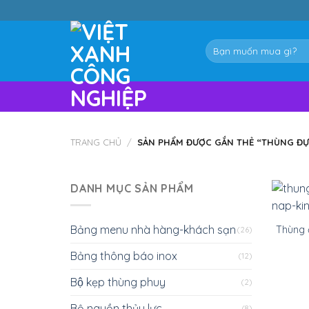
Skip
to
content
Tìm
kiếm:
TRANG CHỦ
/
SẢN PHẨM ĐƯỢC GẮN THẺ “THÙNG ĐỰNG
DANH MỤC SẢN PHẨM
Bảng menu nhà hàng-khách sạn
Thùng đ
(26)
Bảng thông báo inox
(12)
Bộ kẹp thùng phuy
(2)
Bộ nguồn thủy lực
(8)