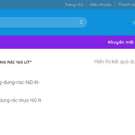
Trang chủ
Điều khoản
Thanh t
Khuyến mãi
Hiển thị kết quả d
 RÁC 160 LÍT”
ựng rác nhựa 160 lít