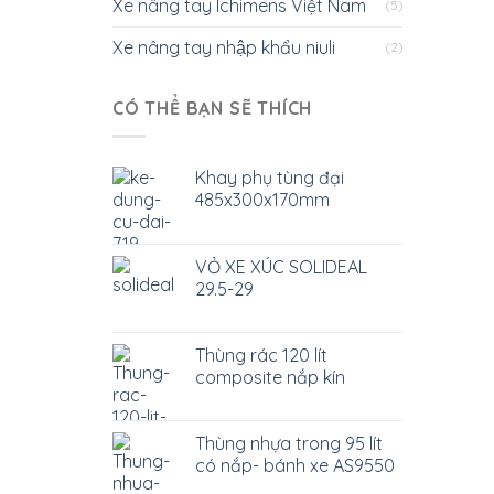
Xe nâng tay Ichimens Việt Nam
(5)
Xe nâng tay nhập khẩu niuli
(2)
CÓ THỂ BẠN SẼ THÍCH
Khay phụ tùng đại
485x300x170mm
VỎ XE XÚC SOLIDEAL
29.5-29
Thùng rác 120 lít
composite nắp kín
Thùng nhựa trong 95 lít
có nắp- bánh xe AS9550