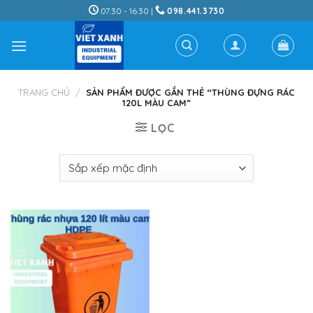
Skip
07:30 - 16:30 |
098.441.3730
to
content
TRANG CHỦ
/
SẢN PHẨM ĐƯỢC GẮN THẺ “THÙNG ĐỰNG RÁC
120L MÀU CAM”
LỌC