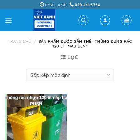
Skip
07:30 - 16:30 |
098.441.3730
to
content
TRANG CHỦ
/
SẢN PHẨM ĐƯỢC GẮN THẺ “THÙNG ĐỰNG RÁC
120 LÍT MÀU ĐEN”
LỌC