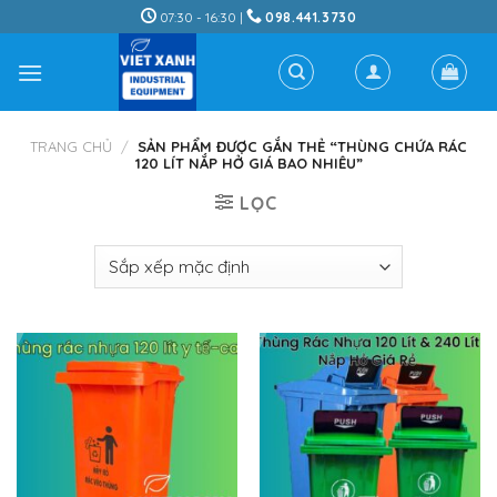
Skip
07:30 - 16:30 |
098.441.3730
to
content
TRANG CHỦ
/
SẢN PHẨM ĐƯỢC GẮN THẺ “THÙNG CHỨA RÁC
120 LÍT NẮP HỞ GIÁ BAO NHIÊU”
LỌC