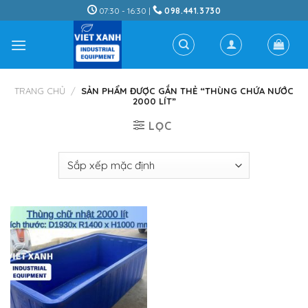
Skip
07:30 - 16:30 |
098.441.3730
to
content
TRANG CHỦ
/
SẢN PHẨM ĐƯỢC GẮN THẺ “THÙNG CHỨA NƯỚC
2000 LÍT”
LỌC