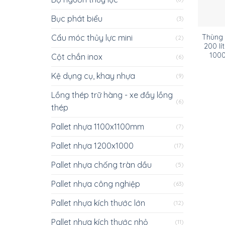
Bục phát biểu
(3)
Cẩu móc thủy lực mini
Thùng c
(2)
200 lít
1000 
Cột chắn inox
(6)
Kệ dụng cụ, khay nhựa
(9)
Lồng thép trữ hàng - xe đầy lồng
(6)
thép
Pallet nhựa 1100x1100mm
(7)
Pallet nhựa 1200x1000
(17)
Pallet nhựa chống tràn dầu
(5)
Pallet nhựa công nghiệp
(63)
Pallet nhựa kích thước lớn
(12)
Pallet nhựa kích thước nhỏ
(11)