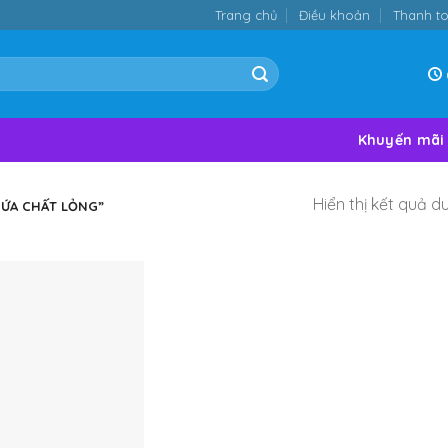
Trang chủ
Điều khoản
Thanh t
Khuyến mãi
Hiển thị kết quả d
ỨA CHẤT LỎNG”