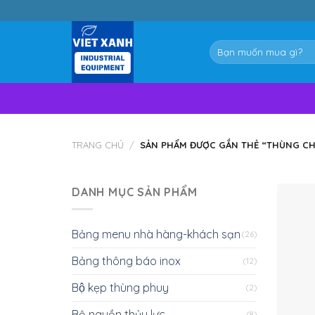
Skip
to
content
Tìm
kiếm:
TRANG CHỦ
/
SẢN PHẨM ĐƯỢC GẮN THẺ “THÙNG CH
DANH MỤC SẢN PHẨM
Bảng menu nhà hàng-khách sạn
(26)
Bảng thông báo inox
(12)
Bộ kẹp thùng phuy
(2)
Bộ nguồn thủy lực
(8)