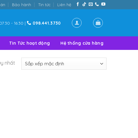
oán
Bảo hành
Tin tức
Liên hệ
07:30 - 16:30 |
098.441.3730
Tin Tức hoạt động
Hệ thống cửa hàng
uy nhất