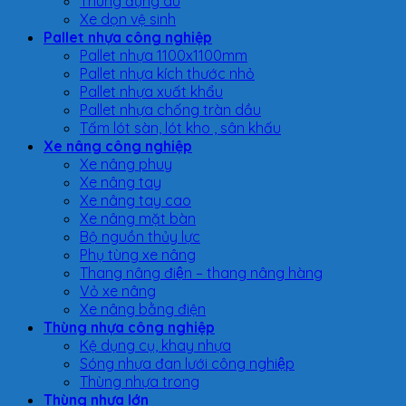
Thùng đựng dù
Xe dọn vệ sinh
Pallet nhựa công nghiệp
Pallet nhựa 1100x1100mm
Pallet nhựa kích thước nhỏ
Pallet nhựa xuất khẩu
Pallet nhựa chống tràn dầu
Tấm lót sàn, lót kho , sân khấu
Xe nâng công nghiệp
Xe nâng phuy
Xe nâng tay
Xe nâng tay cao
Xe nâng mặt bàn
Bộ nguồn thủy lực
Phụ tùng xe nâng
Thang nâng điện – thang nâng hàng
Vỏ xe nâng
Xe nâng bằng điện
Thùng nhựa công nghiệp
Kệ dụng cụ, khay nhựa
Sóng nhựa đan lưới công nghiệp
Thùng nhựa trong
Thùng nhựa lớn