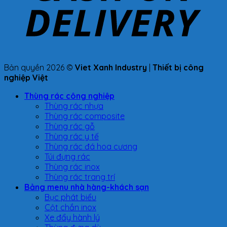
Bản quyền 2026 ©
Viet Xanh Industry
|
Thiết bị công
nghiệp Việt
Thùng rác công nghiệp
Thùng rác nhựa
Thùng rác composite
Thùng rác gỗ
Thùng rác y tế
Thùng rác đá hoa cương
Túi đựng rác
Thùng rác inox
Thùng rác trang trí
Bảng menu nhà hàng-khách sạn
Bục phát biểu
Cột chắn inox
Xe đẩy hành lý