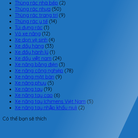
Thùng rác nhà bếp
(2)
Thùng rác nhựa
(50)
Thùng rác trang trí
(9)
Thùng rác y tế
(14)
Túi đựng rác
(1)
Vỏ xe nâng
(12)
Xe dọn vệ sinh
(4)
Xe đẩy hàng
(33)
Xe đẩy hành lý
(1)
Xe đẩy việt nam
(24)
Xe nâng bằng điện
(3)
Xe nâng công nghiệp
(78)
Xe nâng mặt bàn
(9)
Xe nâng phuy
(5)
Xe nâng tay
(19)
Xe nâng tay cao
(6)
Xe nâng tay Ichimens Việt Nam
(5)
Xe nâng tay nhập khẩu niuli
(2)
Có thể bạn sẽ thích