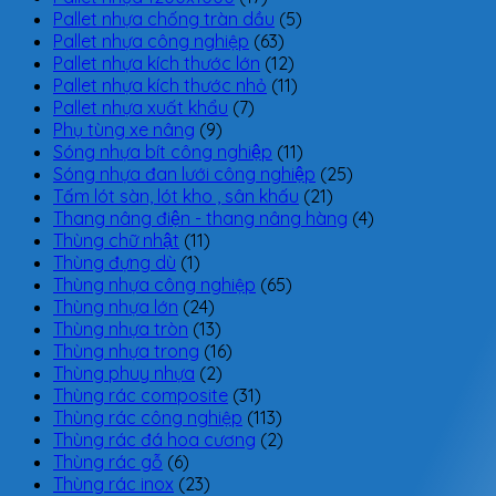
Pallet nhựa chống tràn dầu
(5)
Pallet nhựa công nghiệp
(63)
Pallet nhựa kích thước lớn
(12)
Pallet nhựa kích thước nhỏ
(11)
Pallet nhựa xuất khẩu
(7)
Phụ tùng xe nâng
(9)
Sóng nhựa bít công nghiệp
(11)
Sóng nhựa đan lưới công nghiệp
(25)
Tấm lót sàn, lót kho , sân khấu
(21)
Thang nâng điện - thang nâng hàng
(4)
Thùng chữ nhật
(11)
Thùng đựng dù
(1)
Thùng nhựa công nghiệp
(65)
Thùng nhựa lớn
(24)
Thùng nhựa tròn
(13)
Thùng nhựa trong
(16)
Thùng phuy nhựa
(2)
Thùng rác composite
(31)
Thùng rác công nghiệp
(113)
Thùng rác đá hoa cương
(2)
Thùng rác gỗ
(6)
Thùng rác inox
(23)