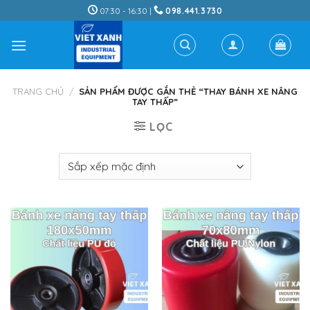
Skip
07:30 - 16:30 |
098.441.3730
to
content
TRANG CHỦ
/
SẢN PHẨM ĐƯỢC GẮN THẺ “THAY BÁNH XE NÂNG
TAY THẤP”
LỌC